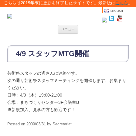
こちらは2019年末に更新を終了したサイトです。最新版は
こちら
。
メニュー
コ
ン
テ
ン
4/9 スタッフMTG開催
ツ
へ
移
動
芸術祭スタッフの皆さんに連絡です。
次の通り芸術祭スタッフミーティングを開催します。お集まり
ください。
日時：4/9（木）19:00-21:00
会場：まちづくりセンター3F会議室B
※新規加入、見学の方も歓迎です！
Posted on
2009/03/31
by
Secretariat