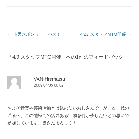
投
←
市民スポンサー・パス！
4/22 スタッフMTG開催
→
稿
ナ
「
4/9 スタッフMTG開催
」への1件のフィードバック
ビ
ゲ
ー
VAN-hiramatsu
2009/04/05 00:02
シ
ョ
ン
およそ音楽や芸術活動とは縁のないおじさんですが、次世代の
若者へ、この地域での活力ある活動を何か残したいとの思いで
参加しています。皆さんよろしく！