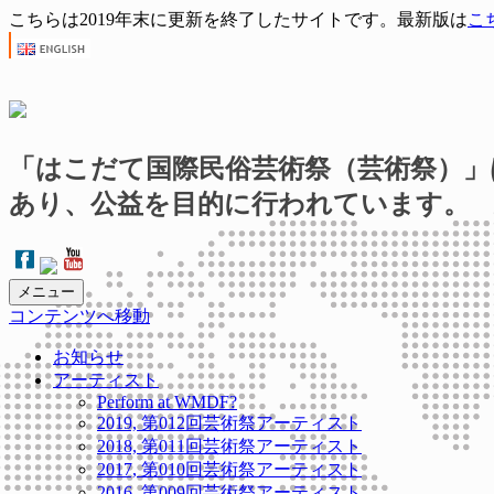
こちらは2019年末に更新を終了したサイトです。最新版は
こ
「はこだて国際民俗芸術祭（芸術祭）」
あり、公益を目的に行われています。
メニュー
コンテンツへ移動
お知らせ
アーティスト
Perform at WMDF?
2019, 第012回芸術祭アーティスト
2018, 第011回芸術祭アーティスト
2017, 第010回芸術祭アーティスト
2016, 第009回芸術祭アーティスト