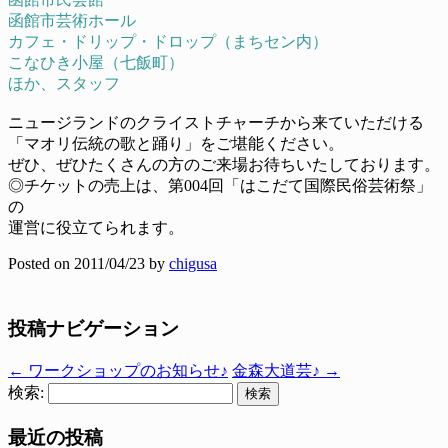
函館市芸術ホール
カフェ・ドリップ・ドロップ（まちセン内）
こなひき小屋（七飯町）
ほか、スタッフ
ニュージランドのクライストチャーチから来ていただける
「マオリ伝統の歌と踊り」をご堪能ください。
ぜひ、ぜひたくさんの方のご来場お待ちいたしております。
◎チケットの売上は、第004回「はこだて国際民俗芸術祭」
の
運営に役立てられます。
Posted on
2011/04/23
by
chigusa
投稿ナビゲーション
←
ワークショップのお知らせ♪
金森大道芸♪
→
検索:
最近の投稿