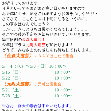
お祈りしております。
４月といってもまだまだ寒い日がありますので
お身体に十分、留意されますようお気をつけください。
さてさて、こちらも４月下旬になるというのに、
この寒さはなんでしょう？
しかし、きっとＧＷは暖かくなるでしょう。。。
そこで今後の予定をお知らせさせていただきます。
毎年恒例の
金森大道芸！
今年はプラス
元町大道芸
が加わります！
どうぞ、みなさまのお越しをお待ちしております。
〔金森大道芸〕：
ＢＡＹはこだて集合
5/ 4（水）〜5/8（日）10：00〜
5/15（日） 10：00〜
5/22（日） 10：00〜
〔元町大道芸〕：
元町公園集合
5/21（土） 10：00〜
5/28（土） 10：00〜
※なお、雨天の場合は中止いたします。
私たちスタッフも太鼓の出番があるかもと・・・