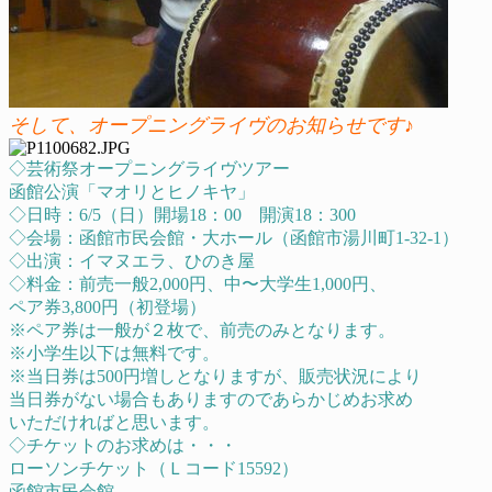
そして、オープニングライヴのお知らせです♪
◇芸術祭オープニングライヴツアー
函館公演「マオリとヒノキヤ」
◇日時：6/5（日）開場18：00 開演18：300
◇会場：函館市民会館・大ホール（函館市湯川町1-32-1）
◇出演：イマヌエラ、ひのき屋
◇料金：前売一般2,000円、中〜大学生1,000円、
ペア券3,800円（初登場）
※ペア券は一般が２枚で、前売のみとなります。
※小学生以下は無料です。
※当日券は500円増しとなりますが、販売状況により
当日券がない場合もありますのであらかじめお求め
いただければと思います。
◇チケットのお求めは・・・
ローソンチケット（Ｌコード15592）
函館市民会館