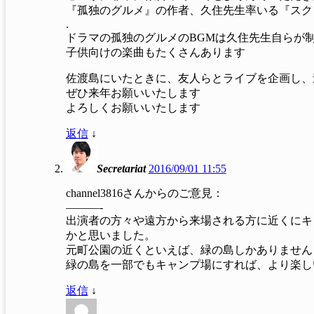
『孤独のグルメ』の作者、久住先生率いる『スク
.
ドラマの孤独のグルメのBGMは久住先生自らが
子供向けの楽曲もたくさんあります
佐渡島にいたときに、友人らとライブを企画し、
ぜひ来年お願いいたします
よろしくお願いいたします
返信
↓
Secretariat
2016/09/01 11:55
channel3816さんからのご意見：
———-
出演者の方々や遠方から来場される方に近くにキ
かと思いました。
元町公園の近くといえば、緑の島しかありません
緑の島を一部でもキャンプ場にすれば、より楽し
返信
↓