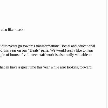
also like to ask:
r events go towards transformational social and educational
ed this year on our “Deals” page. We would really like to hear
of hours of volunteer staff work is also really valuable to
 all have a great time this year while also looking forward