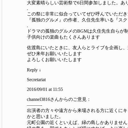
大変素晴らしい芸術祭で6日間参加しました。あ
.
この祭に非常に似合っていてぜひ呼んでいただき
『孤独のグルメ』の作者、久住先生率いる『スク
.
ドラマの孤独のグルメのBGMは久住先生自らが
子供向けの楽曲もたくさんあります
佐渡島にいたときに、友人らとライブを企画し、
ぜひ来年お願いいたします
よろしくお願いいたします
Reply ↓
Secretariat
2016/09/01 at 11:55
channel3816さんからのご意見：
———-
出演者の方々や遠方から来場される方に近くにキ
かと思いました。
元町公園の近くといえば、緑の島しかありません