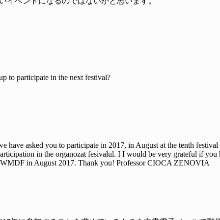
いイベントになるのではないかと思います。
to participate in the next festival?
 we have asked you to participate in 2017, in August at the tenth fes
articipation in the organozat fesivalul. I I would be very grateful if yo
estival WMDF in August 2017. Thank you! Professor CIOCA ZENOVIA