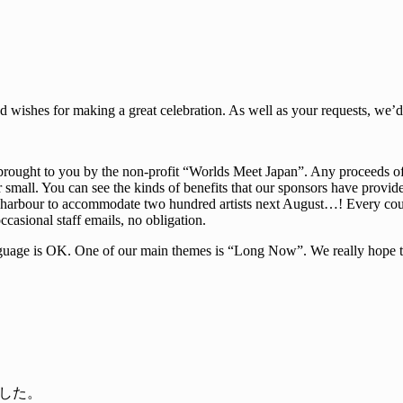
d wishes for making a great celebration. As well as your requests, we’d 
ht to you by the non-profit “Worlds Meet Japan”. Any proceeds of ou
r small. You can see the kinds of benefits that our sponsors have provid
harbour to accommodate two hundred artists next August…! Every couple 
occasional staff emails, no obligation.
age is OK. One of our main themes is “Long Now”. We really hope that
した。