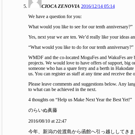
CIOCA ZENOVIA
2016/12/14 05:14
We have a question for you:
What would you like to see for our tenth anniversary?”
Yes, next year we are ten. We’d really like your ideas an
“What would you like to do for our tenth anniversary?”
WMDF and the co-located MoguFes and WakuFes are broug
projects. We would love to have offers of support, big o
someone who has a spare ferry and a berth in Hakodate 
us. You can register as staff at any time and receive the 
Please leave comments and suggestions below. Any langu
to what can be achieved in the next.
4 thoughts on “Help us Make Next Year the Best Yet!”
のらいぬ眞藤
2016/08/10 at 22:47
今年、新潟の佐渡島から函館へ引っ越ししてきま