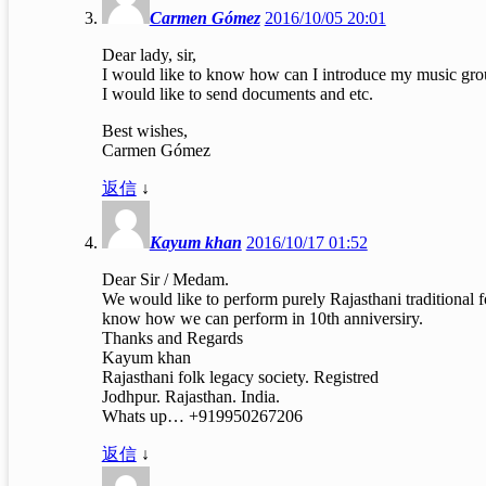
Carmen Gómez
2016/10/05 20:01
Dear lady, sir,
I would like to know how can I introduce my music group 
I would like to send documents and etc.
Best wishes,
Carmen Gómez
返信
↓
Kayum khan
2016/10/17 01:52
Dear Sir / Medam.
We would like to perform purely Rajasthani traditional fo
know how we can perform in 10th anniversiry.
Thanks and Regards
Kayum khan
Rajasthani folk legacy society. Registred
Jodhpur. Rajasthan. India.
Whats up… +919950267206
返信
↓