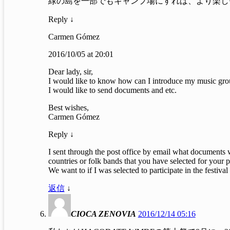
緑の島を一部でもキャンプ場にすれば、より楽し
Reply ↓
Carmen Gómez
2016/10/05 at 20:01
Dear lady, sir,
I would like to know how can I introduce my music group 
I would like to send documents and etc.
Best wishes,
Carmen Gómez
Reply ↓
I sent through the post office by email what documents
countries or folk bands that you have selected for your p
We want to if I was selected to participate in the f
返信
↓
CIOCA ZENOVIA
2016/12/14 05:16